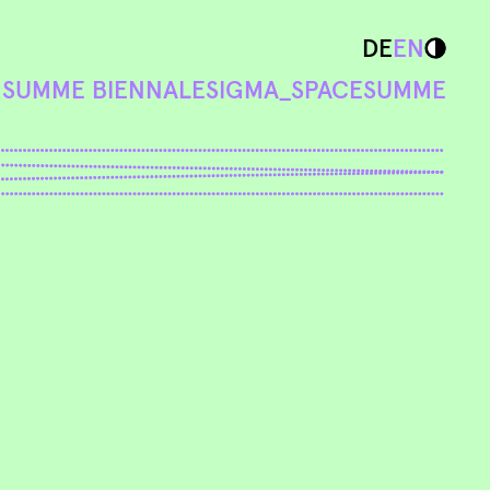
DE
EN
N
SUMME BIENNALE
SIGMA_SPACE
SUMME